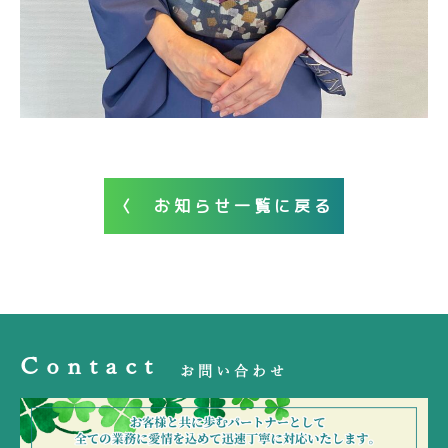
事務
お客
よく
業務
ブロ
セミ
採用
所案
様の
ある
CONTACT
内容
グ
ナー
情報
内
声
質問
〈 お知らせ一覧に戻る
Contact
お問い合わせ